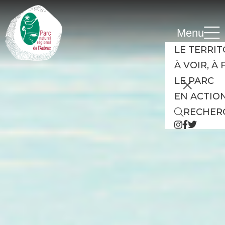
Cookies management panel
Menu
LE TERRIT
À VOIR, À 
LE PARC
EN ACTIO
RECHER