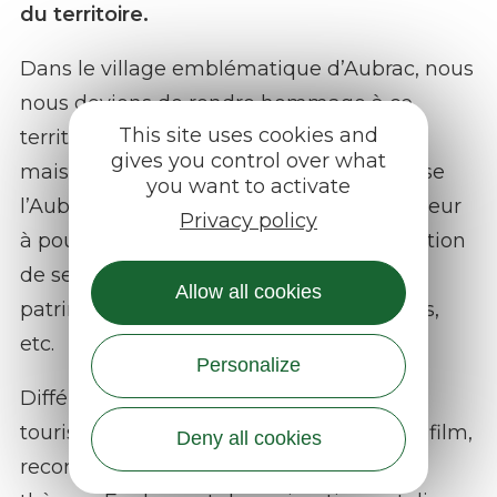
du territoire.
Dans le village emblématique d’Aubrac, nous
nous devions de rendre hommage à ce
This site uses cookies and
territoire et à ses habitants. Une grande
gives you control over what
maison dans laquelle tout ce qui compose
you want to activate
l’Aubrac est présenté afin d’inviter le visiteur
Privacy policy
à pousser et organiser ses visites en fonction
de ses envies : culture, gastronomie, art,
Allow all cookies
patrimoine bâti, vivant, activités sportives,
etc.
Personalize
Différents espaces dédiés : informations
touristiques, salle muséographique avec film,
Deny all cookies
reconstitution d’un buron, expositions à