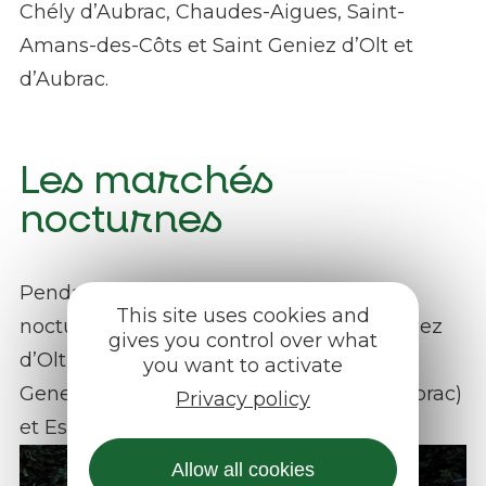
Chély d’Aubrac, Chaudes-Aigues, Saint-
Amans-des-Côts et Saint Geniez d’Olt et
d’Aubrac.
Les marchés
nocturnes
Pendant l’été, retrouvez les marchés
This site uses cookies and
nocturnes à Saint-Côme d’Olt, Saint Geniez
gives you control over what
d’Olt et d’Aubrac, Thérondels, Sainte-
you want to activate
Geneviève sur Argence (Argences en Aubrac)
Privacy policy
et Estaing.
Allow all cookies