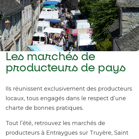
Les marchés de
Marché de Sainte Geneviève sur Argences - S.
producteurs de pays
Marty - OT Aubrac Laguiole
Ils réunissent exclusivement des producteurs
locaux, tous engagés dans le respect d’une
charte de bonnes pratiques.
Tout l’été, retrouvez les marchés de
producteurs à Entraygues sur Truyère, Saint