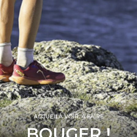
ACCUEIL
À VOIR, À FAIRE
BOUGER !