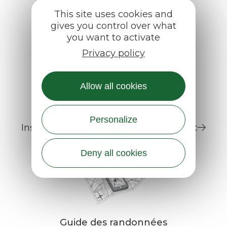
Aubrac
This site uses cookies and
7920 route d’Aubrac
gives you control over what
you want to activate
12470 SAINT CHELY D’AUBRAC
Tél.
05 65 48 19 11
Privacy policy
Contactez-nous
Allow all cookies
Personalize
Inscrivez-vous à la lettre d'info du Parc
Deny all cookies
Guide des randonnées