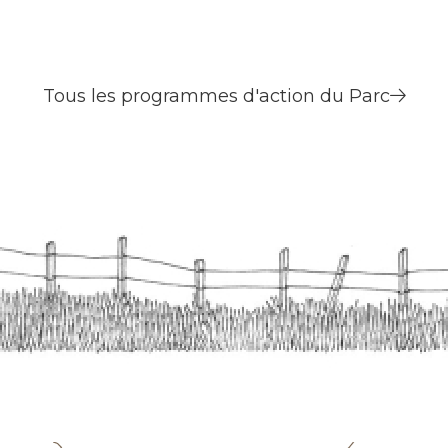
langue
mémoires
l'Aubrac
occitane
occitanes
Tous les programmes d'action du Parc