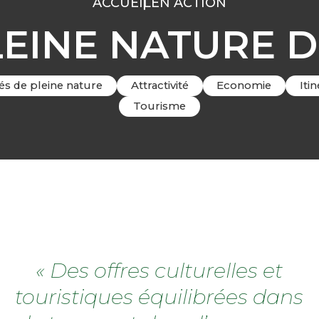
ACCUEIL
EN ACTION
LEINE NATURE D
tés de pleine nature
Attractivité
Economie
Iti
Tourisme
« Des offres culturelles et
touristiques équilibrées dans