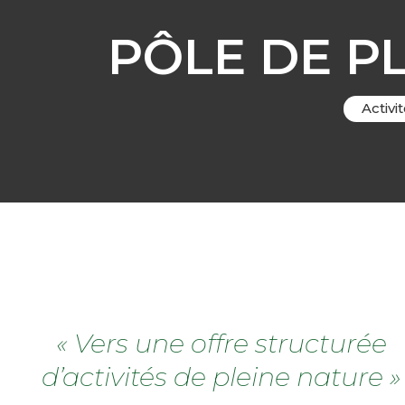
PÔLE DE P
Activi
« Vers une offre structurée
d’activités de pleine nature »