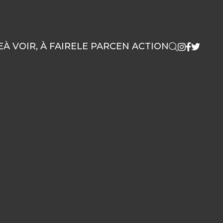
E
À VOIR, À FAIRE
LE PARC
EN ACTION