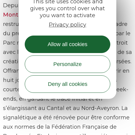
This site uses cookies and
Depuis 2018, le
GR® de Pays du Tour des
gives you control over what
Monts d’Aubrac
a entamé un travail de
you want to activate
restructuration et de rénovation dans le cadre
Privacy policy
du premier Pôle de pleine nature, animé par le
Parc naturel régional de l’Aubrac en lien étroit
Allow all cookies
avec l’association d’hébergeurs à l’origine de sa
création, l’ADECA, et les collectivités traversées.
Personalize
Offrant à l’origine 165 kilomètres à parcourir en
huit jours, il a été repensé en boucles plus
Deny all cookies
courtes et réalisables au cours de longs week-
ends, en gardant le tracé initial et en
s’élargissant au Cantal et au Nord-Aveyron. La
signalétique a été rénovée pour être conforme
aux normes de la Fédération Française de