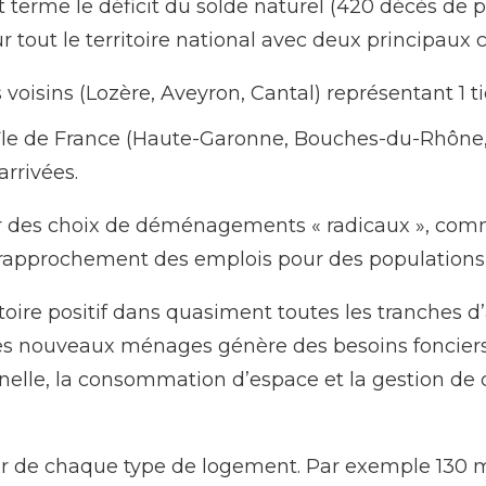
ourt terme le déficit du solde naturel (420 décès d
sur tout le territoire national avec deux principaux 
oisins (Lozère, Aveyron, Cantal) représentant 1 tie
île de France (Haute-Garonne, Bouches-du-Rhône, H
rrivées.
 sur des choix de déménagements « radicaux », comm
de rapprochement des emplois pour des populations 
ire positif dans quasiment toutes les tranches 
es nouveaux ménages génère des besoins fonciers 
nelle, la consommation d’espace et la gestion de 
ncier de chaque type de logement. Par exemple 130