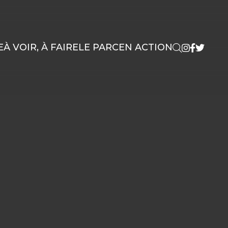
E
À VOIR, À FAIRE
LE PARC
EN ACTION