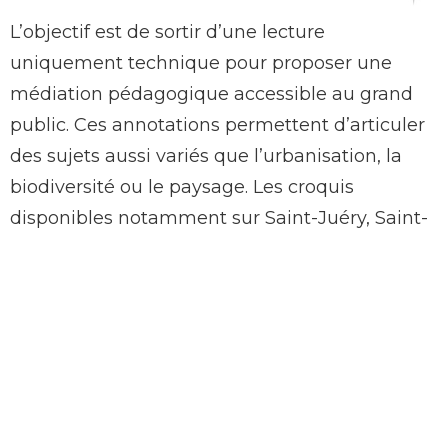
L’objectif est de sortir d’une lecture
uniquement technique pour proposer une
médiation pédagogique accessible au grand
public. Ces annotations permettent d’articuler
des sujets aussi variés que l’urbanisation, la
biodiversité ou le paysage. Les croquis
disponibles notamment sur Saint-Juéry, Saint-
Urcize, Alpuech ou encore Lacroix-Barrez
offrent aussi des clés de lecture applicables
aux autres vues de l’observatoire, pour faciliter
la prise en main autonome de l’outil avec
plusieurs niveaux de lecture.