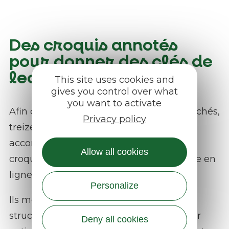
Des croquis annotés
pour donner des clés de
lecture
This site uses cookies and
gives you control over what
you want to activate
Afin de faciliter la compréhension des clichés,
Privacy policy
treize prises de vue sont désormais
accompagnées de croquis annotés. Ces
Allow all cookies
croquis sont accessibles sur la plateforme en
ligne en cliquant sur l’icône « crayon ».
Personalize
Ils mettent en avant les éléments
structurants du paysage, importants pour
Deny all cookies