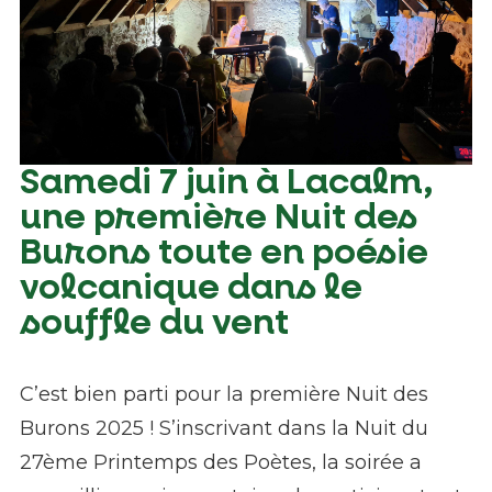
Samedi 7 juin à Lacalm,
Nuit des Buron - 7 juin 2025 - PNR Aubrac
une première Nuit des
Burons toute en poésie
volcanique dans le
souffle du vent
C’est bien parti pour la première Nuit des
Burons 2025 ! S’inscrivant dans la Nuit du
27ème Printemps des Poètes, la soirée a