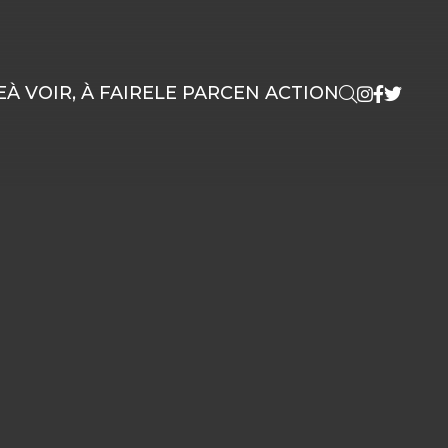
E
À VOIR, À FAIRE
LE PARC
EN ACTION