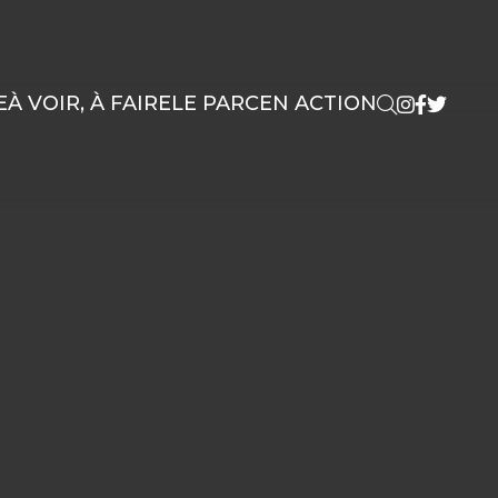
E
À VOIR, À FAIRE
LE PARC
EN ACTION