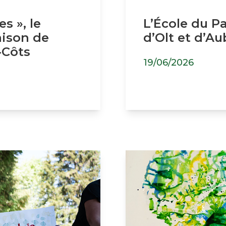
s », le
L’École du P
aison de
d’Olt et d’Au
-Côts
19/06/2026