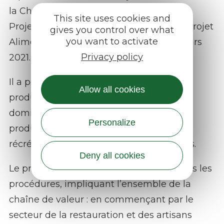
la Charte du Parc de l’Aubrac et dans le
This site uses cookies and
Projet Alimentaire territorial, labellisé « Projet
gives you control over what
you want to activate
Alimentaire Territorial émergent » en mars
Privacy policy
2021.
Il a pour objectif de diversifier l’offre, les
Allow all cookies
productions en marge des productions
dominantes. Au travers de ce projet, des
Personalize
produits, des services et des activités
récréatives/informatives seront produites.
Deny all cookies
Le projet innove dans les produits et dans les
procédures, impliquant l’ensemble de la
chaîne de valeur : en commençant par le
secteur de la restauration et des artisans