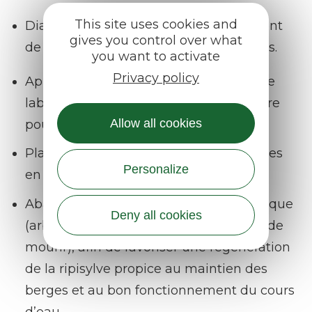
This site uses cookies and
Diagnostic des causes de dépérissement
gives you control over what
de la ripisylve du Bès et de ses affluents.
you want to activate
Privacy policy
Appui à la structuration d’une pépinière
labelisée « Végétal local » sur le territoire
Allow all cookies
pour fournir des plants adaptés.
Plantation de ripisylve lorsque les berges
Personalize
en sont dépourvues.
Abattage ou recépage* des arbres à risque
Deny all cookies
(arbres fortement penchés ou en train de
mourir), afin de favoriser une régénération
de la ripisylve propice au maintien des
berges et au bon fonctionnement du cours