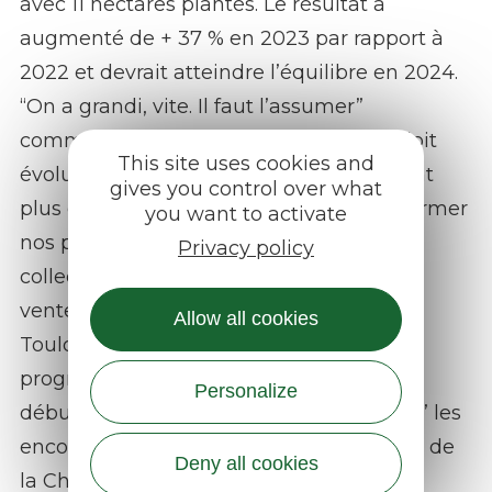
avec 11 hectares plantés. Le résultat a
augmenté de + 37 % en 2023 par rapport à
2022 et devrait atteindre l’équilibre en 2024.
“On a grandi, vite. Il faut l’assumer”
commente le président. “L’association doit
This site uses cookies and
évoluer, nous avons besoin d’un bâtiment
gives you control over what
plus grand, nous voulons pouvoir transformer
you want to activate
nos patates pour servir la restauration
Privacy policy
collective locale mais aussi étendre nos
ventes sur des grandes villes comme
Allow all cookies
Toulouse, Montpellier ou Paris.” “Votre
progression est belle, toute activité qui
Personalize
débute est difficile les premières années” les
encourage Christine Valentin, présidente de
Deny all cookies
la Chambre d’Agriculture de Lozère.