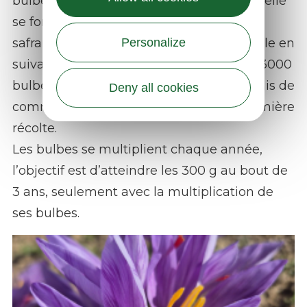
bulbe que Julie se tourne. Ainsi en 2023, elle
se forme dans la Creuse auprès d’une
Personalize
safranière reconnue en France, et s’installe en
suivant sur la ferme, elle plante environ 3000
bulbes la même année, ce qui lui a permis de
Deny all cookies
commencer avec 20 g de pistils à la première
récolte.
Les bulbes se multiplient chaque année,
l’objectif est d’atteindre les 300 g au bout de
3 ans, seulement avec la multiplication de
ses bulbes.