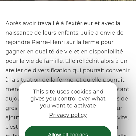
Julie et Pierre-Henri Seguin, le Safran des
Monts d’Aubrac
Après avoir travaillé à l’extérieur et avec la
naissance de leurs enfants, Julie a envie de
rejoindre Pierre-Henri sur la ferme pour
gagner en qualité de vie et en disponibilité
pour la vie de famille. Elle réfléchit alors à un
atelier de diversification qui pourrait convenir
à la situation de la ferme, et qu’elle pourrait
mener de son côté. La culture de safran étant
This site uses cookies and
aujourd’hui assez rare, ne nécessitant pas de
gives you control over what
you want to activate
gros investissements pour une forte valeur
Privacy policy
ajoutée, et permettant une grande créativité,
c’est vers la culture de cette petite fleur à
Allow all cookies