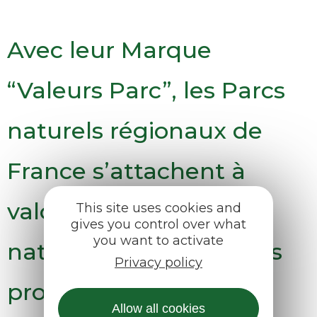
Avec leur Marque
“Valeurs Parc”, les Parcs
naturels régionaux de
France s’attachent à
valoriser les ressources
This site uses cookies and
gives you control over what
you want to activate
naturelles et culturelles
Privacy policy
propres à chaque
Allow all cookies