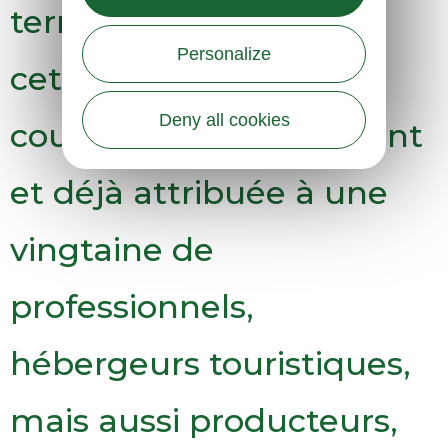
territoire. En Aubrac,
Personalize
cette marque est en
Deny all cookies
cours de développement
et déjà attribuée à une
vingtaine de
professionnels,
hébergeurs touristiques,
mais aussi producteurs,