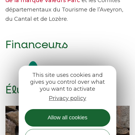
de la marque Valeurs Parc
et les Comités
départementaux du Tourisme de l’Aveyron,
du Cantal et de Lozère.
Financeurs
This site uses cookies and
gives you control over what
Élus et agents
you want to activate
Privacy policy
Allow all cookies