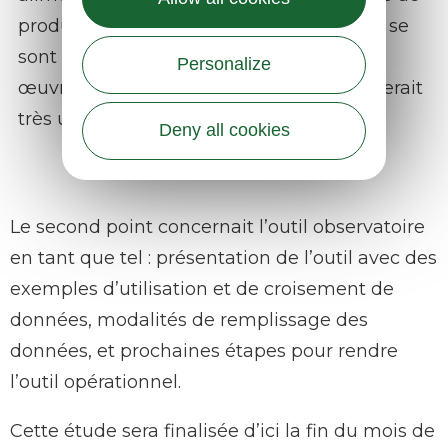
productions, l’ensemble des participants se
sont accordés pour dire que la mise en
Personalize
œuvre de l’ensemble du plan d’actions serait
très utile pour la filière viande bovine.
Deny all cookies
Le second point concernait l’outil observatoire
en tant que tel : présentation de l’outil avec des
exemples d’utilisation et de croisement de
données, modalités de remplissage des
données, et prochaines étapes pour rendre
l’outil opérationnel.
Cette étude sera finalisée d’ici la fin du mois de