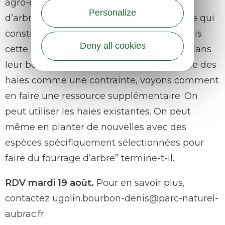
agro-environnement au Parc. “Les feuilles
Personalize
d’arbres ne peuvent pas remplacer l’herbe qui
constitue la ration de base des bovins, mais
Deny all cookies
cette diversification peut être bénéfique dans
leur bol alimentaire. Au lieu de voir la taille des
haies comme une contrainte, voyons comment
en faire une ressource supplémentaire. On
peut utiliser les haies existantes. On peut
même en planter de nouvelles avec des
espèces spécifiquement sélectionnées pour
faire du fourrage d’arbre” termine-t-il.
RDV mardi 19 août.
Pour en savoir plus,
contactez ugolin.bourbon-denis@parc-naturel-
aubrac.fr