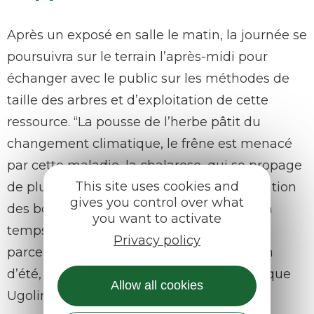
Après un exposé en salle le matin, la journée se
poursuivra sur le terrain l’après-midi pour
échanger avec le public sur les méthodes de
taille des arbres et d’exploitation de cette
ressource. “La pousse de l’herbe pâtit du
changement climatique, le frêne est menacé
par cette maladie, la chalarose, qui se propage
This site uses cookies and
de plus en plus. Complémenter l’alimentation
gives you control over what
des bovins en venant couper de temps en
you want to activate
temps quelques branches des haies des
Privacy policy
parcelles, quand elles restent vertes en fin
d’été, est une solution intéressante” explique
Allow all cookies
Ugolin Bourbon-Denis, chargé de mission