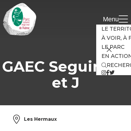
Cookies management panel
Menu
LE TERRIT
À VOIR, À 
LE PARC
EN ACTIO
GAEC Seguin PH
RECHER
et J
Les Hermaux