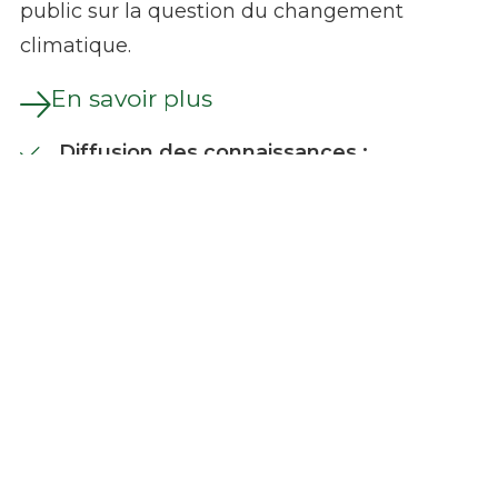
public sur la question du changement
climatique.
En savoir plus
Diffusion des connaissances :
Mise en place d’un portail sur lequel seront
référencés les accès aux données brutes et
les différentes études menées sur le territoire
du Parc de l’Aubrac liées à la thématique de
l’eau.
Période