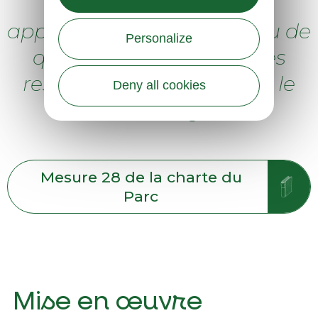
« Garantir un
approvisionnement en eau de
Personalize
qualité, cohérent avec les
ressources disponibles et le
Deny all cookies
multi-usage »
Mesure 28 de la charte du
Parc
Mise en œuvre